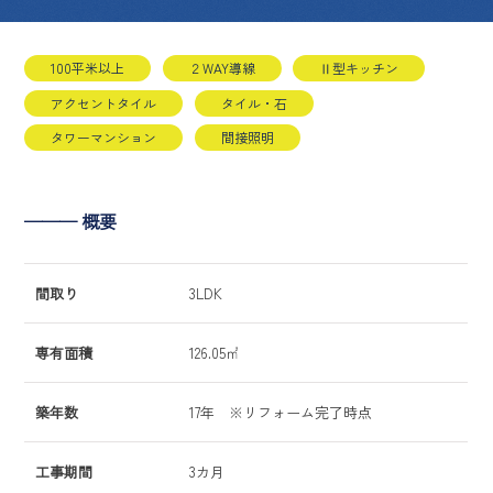
100平米以上
２WAY導線
Ⅱ型キッチン
アクセントタイル
タイル・石
タワーマンション
間接照明
─── 概要
間取り
3LDK
専有面積
126.05㎡
築年数
17年 ※リフォーム完了時点
工事期間
3カ月