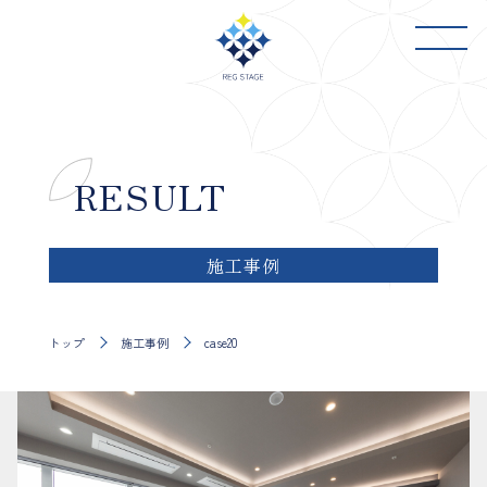
WORKS
RESULT
RESULT
事業紹介
施工事例
RENOVATION SALON
SALE
リノベーション
自社販売物件
サロン
施工事例
NEWS
OUTLINE
ニュース
会社概要
CONTACT
トップ
施工事例
case20
お問い合わせ