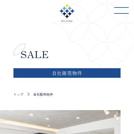
WORKS
RESULT
SALE
事業紹介
施工事例
RENOVATION SALON
SALE
リノベーション
自社販売物件
サロン
自社販売物件
NEWS
OUTLINE
ニュース
会社概要
CONTACT
トップ
自社販売物件
お問い合わせ